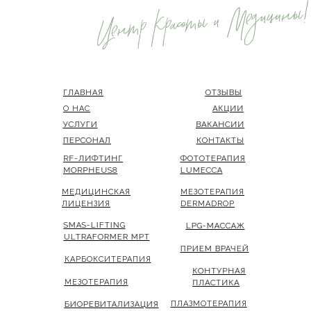
ГЛАВНАЯ
ГЛАВНАЯ
ОТЗЫВЫ
ОТЗЫВЫ
О НАС
О НАС
АКЦИИ
АКЦИИ
УСЛУГИ
УСЛУГИ
ВАКАНСИИ
ВАКАНСИИ
ПЕРСОНАЛ
ПЕРСОНАЛ
КОНТАКТЫ
КОНТАКТЫ
RF-ЛИФТИНГ
RF-ЛИФТИНГ
ФОТОТЕРАПИЯ
ФОТОТЕРАПИЯ
MORPHEUS8
MORPHEUS8
LUMECCA
LUMECCA
МЕДИЦИНСКАЯ
МЕДИЦИНСКАЯ
МЕЗОТЕРАПИЯ
МЕЗОТЕРАПИЯ
ЛИЦЕНЗИЯ
ЛИЦЕНЗИЯ
DERMADROP
DERMADROP
SMAS-LIFTING
SMAS-LIFTING
LPG-МАССАЖ
LPG-МАССАЖ
ULTRAFORMER MPT
ULTRAFORMER MPT
ПРИЕМ ВРАЧЕЙ
ПРИЕМ ВРАЧЕЙ
КАРБОКСИТЕРАПИЯ
КАРБОКСИТЕРАПИЯ
КОНТУРНАЯ
КОНТУРНАЯ
МЕЗОТЕРАПИЯ
МЕЗОТЕРАПИЯ
ПЛАСТИКА
ПЛАСТИКА
ПЛАЗМОТЕРАПИЯ
ПЛАЗМОТЕРАПИЯ
БИОРЕВИТАЛИЗАЦИЯ
БИОРЕВИТАЛИЗАЦИЯ