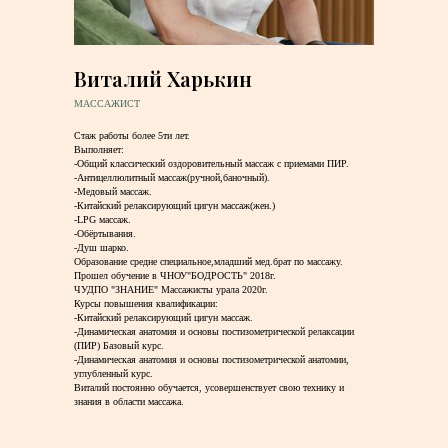
Виталий Харькин
МАССАЖИСТ
Стаж работы более 5ти лет.
Выполняет:
-Общий классический оздоровительный массаж с приемами ПИР.
-Антицеллюлитный массаж(ручной,баночный).
-Медовый массаж.
-Китайский релаксирующий цигун массаж(жен.)
-LPG массаж.
-Обёртывания.
-Душ шарко.
Образование средне специальное,младший мед.брат по массажу.
Прошел обучение в ЧНОУ"БОДРОСТЬ" 2018г.
ЧУДПО "ЗНАНИЕ" Массажисты урала 2020г.
Курсы повышения квалификации:
-Китайский релаксирующий цигун массаж.
-Динамическая анатомия и основы постизометрической релаксации
(ПИР) Базовый курс.
-Динамическая анатомия и основы постизометрической анатомии,
углубленный курс.
Виталий постоянно обучается, усовершенствует свою технику и
знания в области массажа.