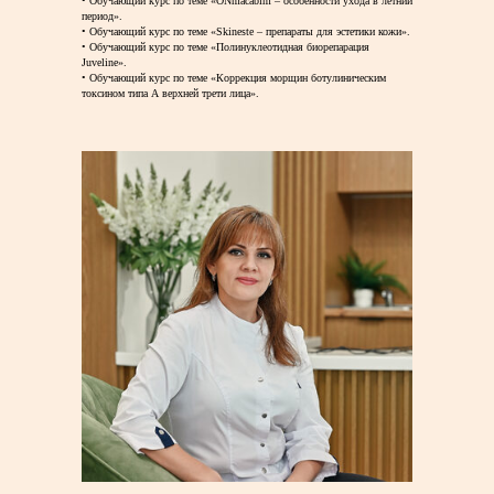
• Обучающий курс по теме «ONmacabim – особенности ухода в летний
период».
• Обучающий курс по теме «Skineste – препараты для эстетики кожи».
• Обучающий курс по теме «Полинуклеотидная биорепарация
Juveline».
• Обучающий курс по теме «Коррекция морщин ботулиническим
токсином типа А верхней трети лица».