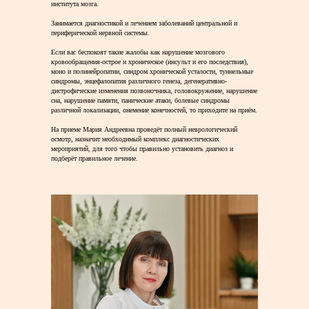
института мозга.
⠀
Занимается диагностикой и лечением заболеваний центральной и
периферической нервной системы.
⠀
Если вас беспокоят такие жалобы как нарушение мозгового
кровообращения-острое и хроническое (инсульт и его последствия),
моно и полинейропатии, синдром хронической усталости, туннельные
синдромы, энцефалопатия различного генеза, дегенеративно-
дистрофические изменения позвоночника, головокружение, нарушение
сна, нарушение памяти, панические атаки, болевые синдромы
различной локализации, онемение конечностей, то приходите на приём.
⠀
На приеме Мария Андреевна проведёт полный неврологический
осмотр, назначит необходимый комплекс диагностических
мероприятий, для того чтобы правильно установить диагноз и
подберёт правильное лечение.