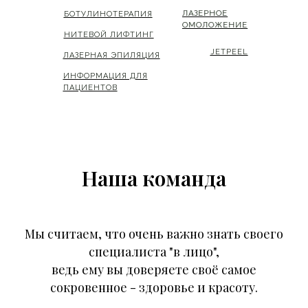
ЛАЗЕРНОЕ
ЛАЗЕРНОЕ
БОТУЛИНОТЕРАПИЯ
БОТУЛИНОТЕРАПИЯ
ОМОЛОЖЕНИЕ
ОМОЛОЖЕНИЕ
НИТЕВОЙ ЛИФТИНГ
НИТЕВОЙ ЛИФТИНГ
JETPEEL
JETPEEL
ЛАЗЕРНАЯ ЭПИЛЯЦИЯ
ЛАЗЕРНАЯ ЭПИЛЯЦИЯ
ИНФОРМАЦИЯ ДЛЯ
ИНФОРМАЦИЯ ДЛЯ
ПАЦИЕНТОВ
ПАЦИЕНТОВ
Наша команда
Мы считаем, что очень важно знать своего
специалиста "в лицо",
ведь ему вы доверяете своё самое
сокровенное - здоровье и красоту.