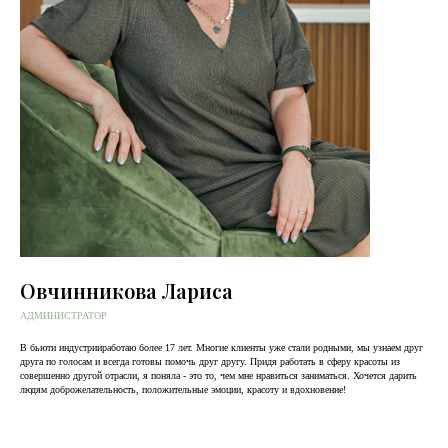
Овчинникова Лариса
АДМИНИСТРАТОР
В бьюти индустрииработаю более 17 лет. Многие клиенты уже стали родными, мы узнаем друг
друга по голосам и всегда готовы помочь друг другу. Придя работать в сферу красоты из
совершенно другой отрасли, я поняла - это то, чем мне нравиться заниматься. Хочется дарить
людям доброжелательность, положительные эмоции, красоту и вдохновение!