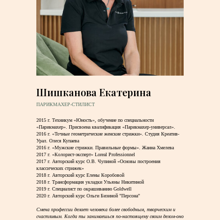
Шишканова Екатерина
ПАРИКМАХЕР-СТИЛИСТ
2015 г. Техникум «Юность», обучение по специальности
«Парикмахер». Присвоена квалификация «Парикмахер-универсал».
2016 г. «Точные геометрические женские стрижки». Студия Креатив-
Урал. Олеся Купаева
2016 г. «Мужские стрижки. Правильные формы». Жанна Хмелева
2017 г. «Колорист-эксперт» Loreal Professionnel
2017 г. Авторский курс О.В. Чупиной «Основы построения
классических стрижек»
2018 г. Авторский курс Елены Коробовой
2018 г. Трансформация укладки Ульяны Никитиной
2019 г. Специалист по окрашиванию Goldwell
2020 г. Авторский курс Ольги Бизиной "Персона"
Смена профессии делает человека более свободным, творческим и
счастливым. Когда ты занимаешься по-настоящему своим делом-оно