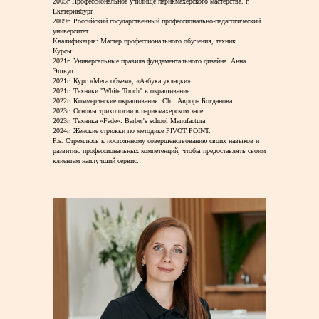
2005г Профессиональное училище парикмахерского мастерства. г.
Екатеринбург
2009г. Российский государственный профессионально-педагогический
университет.
Квалификация: Мастер профессионального обучения, техник.
Курсы:
2021г. Универсальные правила фундаментального дизайна. Анна
Эшвуд
2021г. Курс «Мега объем», «Азбука укладки»
2021г. Техники "White Touch" в окрашивание.
2022г. Коммерческие окрашивания. Chi. Аврора Богданова.
2023г. Основы трихологии в парикмахерском зале.
2023г. Техника «Fade». Barber's school Manufactura
2024г. Женские стрижки по методике PIVOT POINT.
P.s. Стремлюсь к постоянному совершенствованию своих навыков и
развитию профессиональных компетенций, чтобы предоставлять своим
клиентам наилучший сервис.