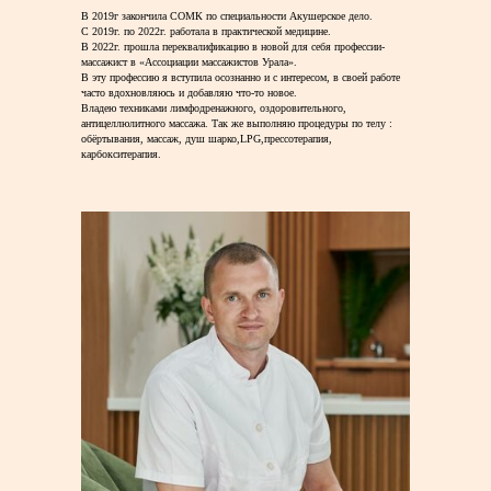
В 2019г закончила СОМК по специальности Акушерское дело.
С 2019г. по 2022г. работала в практической медицине.
В 2022г. прошла переквалификацию в новой для себя профессии-
массажист в «Ассоциации массажистов Урала».
В эту профессию я вступила осознанно и с интересом, в своей работе
часто вдохновляюсь и добавляю что-то новое.
Владею техниками лимфодренажного, оздоровительного,
антицеллюлитного массажа. Так же выполняю процедуры по телу :
обёртывания, массаж, душ шарко,LPG,прессотерапия,
карбокситерапия.