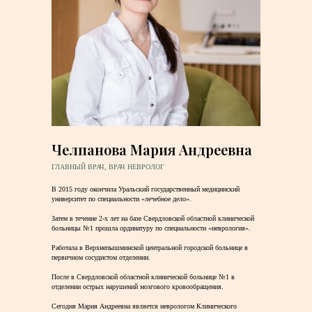
Челпанова Мария Андреевна
ГЛАВНЫЙ ВРАЧ, ВРАЧ НЕВРОЛОГ
В 2015 году окончила Уральский государственный медицинский
университет по специальности «лечебное дело».
⠀
Затем в течение 2-х лет на базе Свердловской областной клинической
больницы №1 прошла ординатуру по специальности «неврология».
⠀
Работала в Верхнепышминской центральной городской больнице в
первичном сосудистом отделении.
⠀
После в Свердловской областной клинической больнице №1 в
отделении острых нарушений мозгового кровообращения.
⠀
Сегодня Мария Андреевна является неврологом Клинического