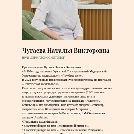
Чугаева Наталья Викторовна
ВРАЧ-ДЕРМАТОКОСМЕТОЛОГ
Врач-косметолог Чугаева Наталья Викторовна
«В 1994 году закончила Уральский Государственный Медицинский
Университет по специальности «Лечебное дело».
В 2021 году прошла профессиональную переподготовку по программе
«Эстетическая косметология».
Выполняю следующие косметологические процедуры: пилинги, чистки
лица, уходовые процедуры, ручные и аппаратные (LPG) массажи,
шугаринг и восковая депиляция, мезотерапия лица и тела,
биоревитализация, ботулинотерапия на препарате «Релатокс»,
безинъекционная мезотерапия лица и тела на аппарате Dermadrop,
микроигольчатый RF-лифтинг на аппарате Morpheus 8,
фотоомоложение на аппарате InMode Lumecca, SMAS-лифтинг на
аппарате Ultraformer.
▫️Повышение квалификации:
• Обучающий курс по теме «Медицинский пирсинг».
• Обучающий курс по теме «Всесезонные пилинги ONmacabim».