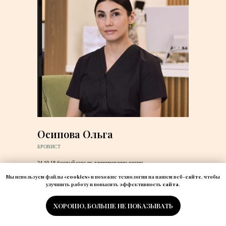
Осипова Ольга
БРОВИСТ
24.10.18 базовый курс по ламинированию ресниц
11.10.18 базовый курс BROWMAKER
Мы используем файлы «
cookies
» и похожие технологии на нашем веб-
сайте
, чтобы
24.19.18 базовый курс botokx lasher ( школа proресницы)
улучшить работу и повысить эффективность
сайта
.
17.03.19 онлайн мастер-класс PERFECT BROWS 2.0 academy
ZaraBrows
26.08.19 повышение квалификации мастер бровист.
ХОРОШО, БОЛЬШЕ НЕ ПОКАЗЫВАТЬ