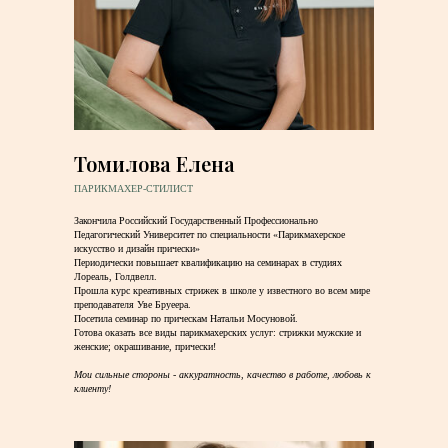
Томилова Елена
ПАРИКМАХЕР-СТИЛИСТ
Закончила Российский Государственный Профессионально
Педагогический Университет по специальности «Парикмахерское
искусство и дизайн прически»
Периодически повышает квалификацию на семинарах в студиях
Лореаль, Голдвелл.
Прошла курс креативных стрижек в школе у известного во всем мире
преподавателя Уве Бруеера.
Посетила семинар по прическам Натальи Мосуновой.
Готова оказать все виды парикмахерских услуг: стрижки мужские и
женские; окрашивание, прически!
Мои сильные стороны - аккуратность, качество в работе, любовь к
клиенту!