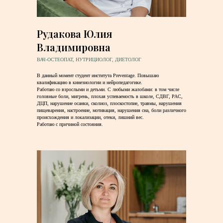
Рудакова Юлия
Владимировна
ВАЧ-ОСТЕОПАТ, НУТРИЦИОЛОГ, ДИЕТОЛОГ
В данный момент студент института Preventage. Повышаю
квалификацию в кинезиологии и нейропедагогике.
Работаю со взрослыми и детьми. С любыми жалобами: в том числе
головные боли, мигрень, плохая успеваемость в школе, СДВГ, РАС,
ДЦП, нарушение осанки, сколиоз, плоскостопие, травмы, нарушения
пищеварения, настроение, мотивация, нарушения сна, боли различного
происхождения и локализации, отеки, лишний вес.
Работаю с причиной состояния.