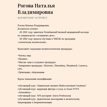
Рогова Наталья
Владимировна
КОСМЕТОЛОГ-ЭСТЕТИСТ
Рогова Наталья Владимировна
Косметолог-эстетист
⠀▫️В 2001 году закончила Челябинский базовый медицинский колледж
по специальности «сестринское дело».
⠀▫️В 2002 году прошла обучение в ЧШЭК по программе
«эстетическая косметология».
⠀
Выполняет следующие косметологические процедуры:
⠀
•Чистка лица
•Пилинги
•Массаж лица и уходовые процедуры
•Аппаратные процедуры: Skintonic, Dermadrop, Morpheus8, Lumecca,
LPG
•Депиляцию, обертывания
⠀
Курсы повышения квалификации:
⠀
▫️обучающий курс «Химические пилинги Mediccontrolpeel Sesderma"
▫️обучающий курс: коррекция фигуры и уход за телом STYX
«Aromaderm».
▫️обучающий курс: SPA-шугаринг Aravia Professional
▫️обучающий курс: практическая мезотерапия в косметологии;
биорепарация и биоревитализация.
⠀