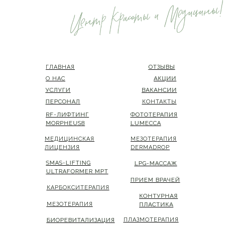
ГЛАВНАЯ
ГЛАВНАЯ
ОТЗЫВЫ
ОТЗЫВЫ
О НАС
О НАС
АКЦИИ
АКЦИИ
УСЛУГИ
УСЛУГИ
ВАКАНСИИ
ВАКАНСИИ
ПЕРСОНАЛ
ПЕРСОНАЛ
КОНТАКТЫ
КОНТАКТЫ
RF-ЛИФТИНГ
RF-ЛИФТИНГ
ФОТОТЕРАПИЯ
ФОТОТЕРАПИЯ
MORPHEUS8
MORPHEUS8
LUMECCA
LUMECCA
МЕДИЦИНСКАЯ
МЕДИЦИНСКАЯ
МЕЗОТЕРАПИЯ
МЕЗОТЕРАПИЯ
ЛИЦЕНЗИЯ
ЛИЦЕНЗИЯ
DERMADROP
DERMADROP
SMAS-LIFTING
SMAS-LIFTING
LPG-МАССАЖ
LPG-МАССАЖ
ULTRAFORMER MPT
ULTRAFORMER MPT
ПРИЕМ ВРАЧЕЙ
ПРИЕМ ВРАЧЕЙ
КАРБОКСИТЕРАПИЯ
КАРБОКСИТЕРАПИЯ
КОНТУРНАЯ
КОНТУРНАЯ
МЕЗОТЕРАПИЯ
МЕЗОТЕРАПИЯ
ПЛАСТИКА
ПЛАСТИКА
ПЛАЗМОТЕРАПИЯ
ПЛАЗМОТЕРАПИЯ
БИОРЕВИТАЛИЗАЦИЯ
БИОРЕВИТАЛИЗАЦИЯ