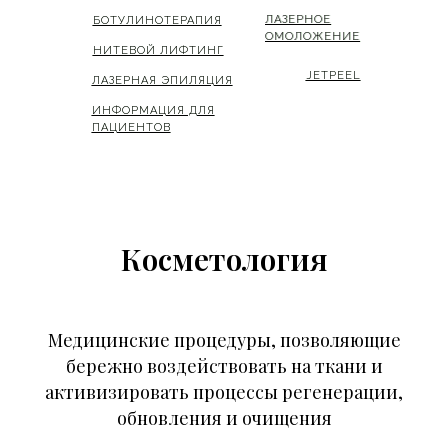
ЛАЗЕРНОЕ
ЛАЗЕРНОЕ
БОТУЛИНОТЕРАПИЯ
БОТУЛИНОТЕРАПИЯ
ОМОЛОЖЕНИЕ
ОМОЛОЖЕНИЕ
НИТЕВОЙ ЛИФТИНГ
НИТЕВОЙ ЛИФТИНГ
JETPEEL
JETPEEL
ЛАЗЕРНАЯ ЭПИЛЯЦИЯ
ЛАЗЕРНАЯ ЭПИЛЯЦИЯ
ИНФОРМАЦИЯ ДЛЯ
ИНФОРМАЦИЯ ДЛЯ
ПАЦИЕНТОВ
ПАЦИЕНТОВ
Косметология
Медицинские процедуры, позволяющие
бережно воздействовать на ткани и
активизировать процессы регенерации,
обновления и очищения