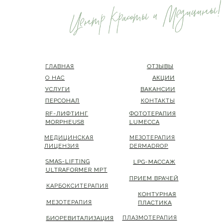
ГЛАВНАЯ
ГЛАВНАЯ
ОТЗЫВЫ
ОТЗЫВЫ
О НАС
О НАС
АКЦИИ
АКЦИИ
УСЛУГИ
УСЛУГИ
ВАКАНСИИ
ВАКАНСИИ
ПЕРСОНАЛ
ПЕРСОНАЛ
КОНТАКТЫ
КОНТАКТЫ
RF-ЛИФТИНГ
RF-ЛИФТИНГ
ФОТОТЕРАПИЯ
ФОТОТЕРАПИЯ
MORPHEUS8
MORPHEUS8
LUMECCA
LUMECCA
МЕДИЦИНСКАЯ
МЕДИЦИНСКАЯ
МЕЗОТЕРАПИЯ
МЕЗОТЕРАПИЯ
ЛИЦЕНЗИЯ
ЛИЦЕНЗИЯ
DERMADROP
DERMADROP
SMAS-LIFTING
SMAS-LIFTING
LPG-МАССАЖ
LPG-МАССАЖ
ULTRAFORMER MPT
ULTRAFORMER MPT
ПРИЕМ ВРАЧЕЙ
ПРИЕМ ВРАЧЕЙ
КАРБОКСИТЕРАПИЯ
КАРБОКСИТЕРАПИЯ
КОНТУРНАЯ
КОНТУРНАЯ
МЕЗОТЕРАПИЯ
МЕЗОТЕРАПИЯ
ПЛАСТИКА
ПЛАСТИКА
ПЛАЗМОТЕРАПИЯ
ПЛАЗМОТЕРАПИЯ
БИОРЕВИТАЛИЗАЦИЯ
БИОРЕВИТАЛИЗАЦИЯ