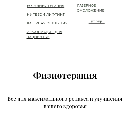
ЛАЗЕРНОЕ
ЛАЗЕРНОЕ
БОТУЛИНОТЕРАПИЯ
БОТУЛИНОТЕРАПИЯ
ОМОЛОЖЕНИЕ
ОМОЛОЖЕНИЕ
НИТЕВОЙ ЛИФТИНГ
НИТЕВОЙ ЛИФТИНГ
JETPEEL
JETPEEL
ЛАЗЕРНАЯ ЭПИЛЯЦИЯ
ЛАЗЕРНАЯ ЭПИЛЯЦИЯ
ИНФОРМАЦИЯ ДЛЯ
ИНФОРМАЦИЯ ДЛЯ
ПАЦИЕНТОВ
ПАЦИЕНТОВ
Физиотерапия
Все для максимального релакса и улучшения
вашего здоровья